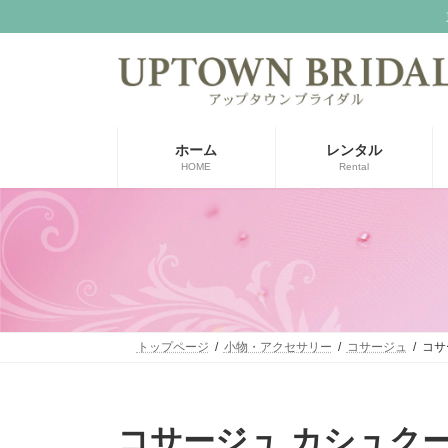
コ
ナ
ン
ビ
テ
ゲ
ン
ー
ツ
シ
へ
ョ
ス
ン
ホーム
レンタル
キ
に
HOME
Rental
ッ
移
プ
動
トップページ
小物・アクセサリー
コサージュ
コサ
コサージュ カシュクー