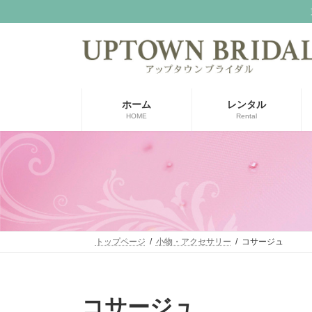
コ
ナ
ン
ビ
テ
ゲ
ン
ー
ツ
シ
へ
ョ
ス
ン
ホーム
レンタル
キ
に
HOME
Rental
ッ
移
プ
動
トップページ
小物・アクセサリー
コサージュ
コサージュ