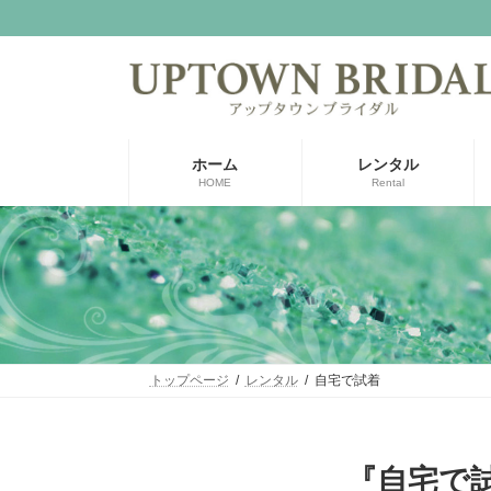
コ
ナ
ン
ビ
テ
ゲ
ン
ー
ツ
シ
へ
ョ
ス
ン
ホーム
レンタル
キ
に
HOME
Rental
ッ
移
プ
動
トップページ
レンタル
自宅で試着
『自宅で