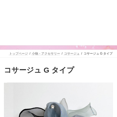
コ
ナ
ン
ビ
テ
ゲ
ン
ー
ツ
シ
へ
ョ
ス
ン
小物・アクセサリー
キ
に
ッ
移
プ
動
トップページ
小物・アクセサリー
コサージュ
コサージュ G タイプ
コサージュ G タイプ