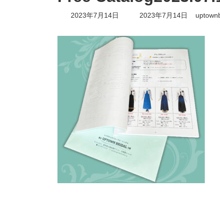
最
2023年7月14日
2023年7月14日
uptownb
終
更
新
日
時
: