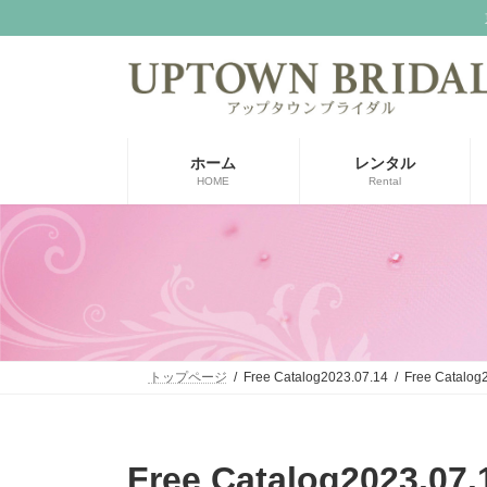
コ
ナ
ン
ビ
テ
ゲ
ン
ー
ツ
シ
へ
ョ
ス
ン
ホーム
レンタル
キ
に
HOME
Rental
ッ
移
プ
動
トップページ
Free Catalog2023.07.14
Free Catalog
Free Catalog2023.07.