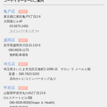
コーディネーターのご案内
亀戸店
MAP
東京都江東区亀戸5丁目2-6
大関屋ビル4F
03-5875-2450
コインパーキング >>
盛岡店
MAP
岩手県盛岡市川目15-132-6
090-8929-1175
無料駐車場有
埼玉店
MAP
埼玉県さいたま市北区日進町2-1088-16 サロン ラ メール１階
直通： 090-7823-5203
店向かいにコインパーキングあり
甲府店
MAP
山梨県甲府市丸の内2丁目13-9
Uエステートビル3階
090-4939-8839(Shape ＆ Health)