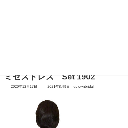
コ
ナ
ン
ビ
テ
ゲ
ン
ー
ツ
シ
へ
ョ
ス
ン
メディア
キ
に
ッ
移
プ
動
トップページ
ミセスドレス Set 1902
ミセスドレス Set 1902
ミセスドレス Set 1902
最
2020年12月17日
2021年8月9日
uptownbridal
終
更
新
日
時
: