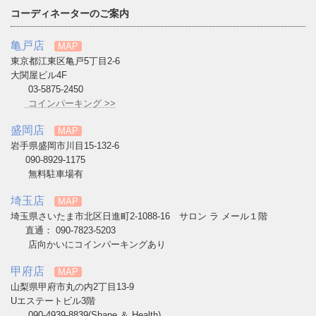
コーディネーターのご案内
亀戸店
MAP
東京都江東区亀戸5丁目2-6
大関屋ビル4F
03-5875-2450
コインパーキング >>
盛岡店
MAP
岩手県盛岡市川目15-132-6
090-8929-1175
無料駐車場有
埼玉店
MAP
埼玉県さいたま市北区日進町2-1088-16 サロン ラ メール１階
直通： 090-7823-5203
店向かいにコインパーキングあり
甲府店
MAP
山梨県甲府市丸の内2丁目13-9
Uエステートビル3階
090-4939-8839(Shape ＆ Health)