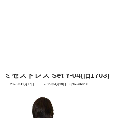
コ
ナ
ン
ビ
テ
ゲ
ン
ー
ツ
シ
へ
ョ
ス
ン
メディア
キ
に
ッ
移
プ
動
トップページ
ミセスドレス Set Y-04(旧1703)
ミセスドレス Set Y-04(旧1703)
ミセスドレス Set Y-04(旧1703)
最
2020年12月17日
2025年4月30日
uptownbridal
終
更
新
日
時
: