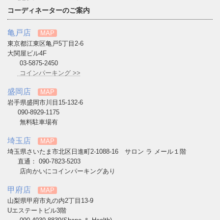
コーディネーターのご案内
亀戸店
MAP
東京都江東区亀戸5丁目2-6
大関屋ビル4F
03-5875-2450
コインパーキング >>
盛岡店
MAP
岩手県盛岡市川目15-132-6
090-8929-1175
無料駐車場有
埼玉店
MAP
埼玉県さいたま市北区日進町2-1088-16 サロン ラ メール１階
直通： 090-7823-5203
店向かいにコインパーキングあり
甲府店
MAP
山梨県甲府市丸の内2丁目13-9
Uエステートビル3階