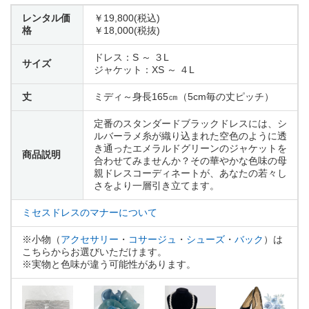
レンタル価
￥19,800(税込)
格
￥18,000(税抜)
ドレス：S ～ ３L
サイズ
ジャケット：XS ～ ４L
丈
ミディ～身長165㎝（5cm毎の丈ピッチ）
定番のスタンダードブラックドレスには、シ
ルバーラメ糸が織り込まれた空色のように透
き通ったエメラルドグリーンのジャケットを
商品説明
合わせてみませんか？その華やかな色味の母
親ドレスコーディネートが、あなたの若々し
さをより一層引き立てます。
ミセスドレスのマナーについて
※小物（
アクセサリー
・
コサージュ
・
シューズ
・
バック
）は
こちらからお選びいただけます。
※実物と色味が違う可能性があります。