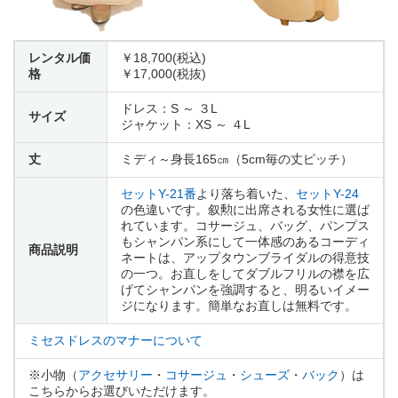
レンタル価
￥18,700(税込)
格
￥17,000(税抜)
ドレス：S ～ ３L
サイズ
ジャケット：XS ～ ４L
丈
ミディ～身長165㎝（5cm毎の丈ピッチ）
セットY-21番
より落ち着いた、
セットY-24
の色違いです。叙勲に出席される女性に選ば
れています。コサージュ、バッグ、パンプス
もシャンパン系にして一体感のあるコーディ
商品説明
ネートは、アップタウンブライダルの得意技
の一つ。お直しをしてダブルフリルの襟を広
げてシャンパンを強調すると、明るいイメー
ジになります。簡単なお直しは無料です。
ミセスドレスのマナーについて
※小物（
アクセサリー
・
コサージュ
・
シューズ
・
バック
）は
こちらからお選びいただけます。