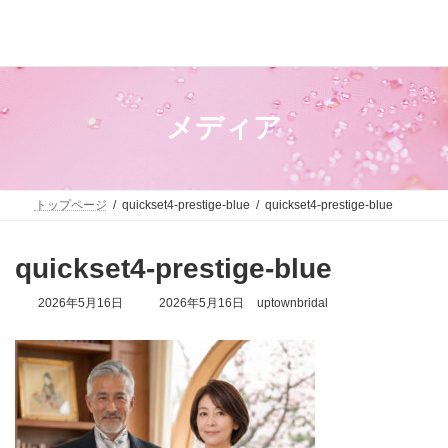
コ
ナ
ン
ビ
テ
ゲ
ン
ー
ツ
シ
へ
ョ
ス
ン
メディア
キ
に
ッ
移
プ
動
トップページ
quickset4-prestige-blue
quickset4-prestige-blue
quickset4-prestige-blue
最
2026年5月16日
2026年5月16日
uptownbridal
終
更
新
日
時
: