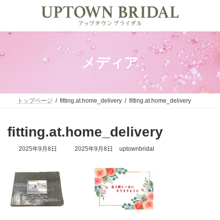
コ
ナ
ン
ビ
テ
ゲ
ン
ー
ツ
シ
へ
ョ
ス
ン
メディア
キ
に
ッ
移
プ
動
トップページ
fitting.at.home_delivery
fitting.at.home_delivery
fitting.at.home_delivery
最
2025年9月8日
2025年9月8日
uptownbridal
終
更
新
日
時
: