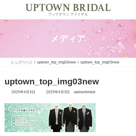
コ
ナ
ン
ビ
テ
ゲ
ン
ー
ツ
シ
へ
ョ
ス
ン
メディア
キ
に
ッ
移
プ
動
トップページ
uptown_top_img03new
uptown_top_img03new
uptown_top_img03new
最
2025年4月3日
2025年4月3日
uptownbridal
終
更
新
日
時
: