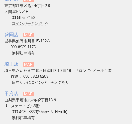
東京都江東区亀戸5丁目2-6
大関屋ビル4F
03-5875-2450
コインパーキング >>
盛岡店
MAP
岩手県盛岡市川目15-132-6
090-8929-1175
無料駐車場有
埼玉店
MAP
埼玉県さいたま市北区日進町2-1088-16 サロン ラ メール１階
直通： 090-7823-5203
店向かいにコインパーキングあり
甲府店
MAP
山梨県甲府市丸の内2丁目13-9
Uエステートビル3階
090-4939-8839(Shape ＆ Health)
無料駐車場有