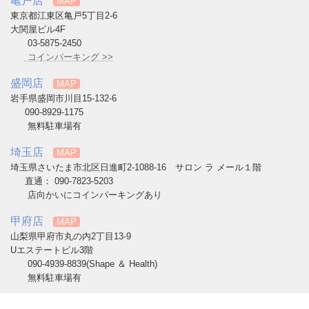
亀戸店
MAP
東京都江東区亀戸5丁目2-6
大関屋ビル4F
03-5875-2450
コインパーキング >>
盛岡店
MAP
岩手県盛岡市川目15-132-6
090-8929-1175
無料駐車場有
埼玉店
MAP
埼玉県さいたま市北区日進町2-1088-16 サロン ラ メール１階
直通： 090-7823-5203
店向かいにコインパーキングあり
甲府店
MAP
山梨県甲府市丸の内2丁目13-9
Uエステートビル3階
090-4939-8839(Shape ＆ Health)
無料駐車場有