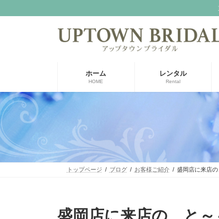
コ
ナ
ン
ビ
テ
ゲ
ン
ー
ツ
シ
へ
ョ
ス
ン
ホーム
レンタル
キ
に
HOME
Rental
ッ
移
プ
動
トップページ
ブログ
お客様ご紹介
盛岡店に来店の
盛岡店に来店の、と～～っても素敵なお父様をご