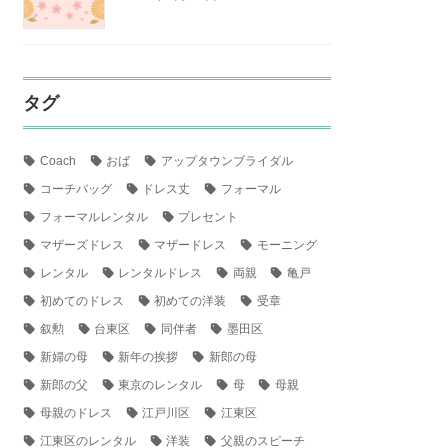
タグ
Coach
おば
アップタウンブライダル
コーチバッグ
ドレス丈
フォーマル
フォーマルレンタル
プレセント
マザーズドレス
マザードレス
モーニング
レンタル
レンタルドレス
両親
亀戸
初めてのドレス
初めての洋装
受章
叙勲
台東区
同伴者
墨田区
新婦の母
新年の挨拶
新郎の母
新郎の父
東京のレンタル
母
母親
母親のドレス
江戸川区
江東区
江東区のレンタル
洋装
父親のスピーチ