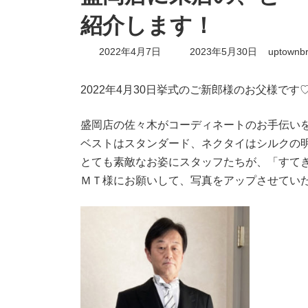
紹介します！
最
2022年4月7日
2023年5月30日
uptownbr
終
更
新
2022年4月30日挙式のご新郎様のお父様です
日
時
盛岡店の佐々木がコーディネートのお手伝い
:
ベストはスタンダード、ネクタイはシルクの
とても素敵なお姿にスタッフたちが、「すて
ＭＴ様にお願いして、写真をアップさせてい