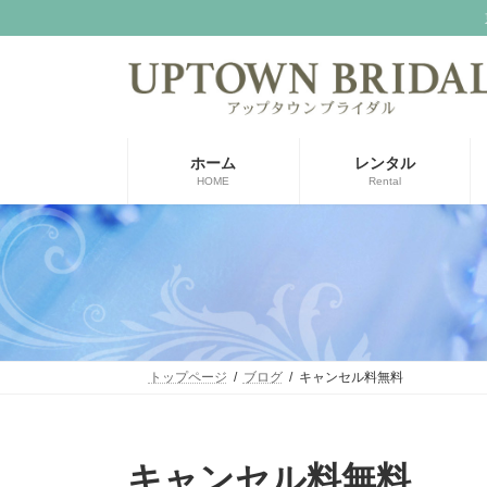
コ
ナ
ン
ビ
テ
ゲ
ン
ー
ツ
シ
へ
ョ
ス
ン
ホーム
レンタル
キ
に
HOME
Rental
ッ
移
プ
動
トップページ
ブログ
キャンセル料無料
キャンセル料無料