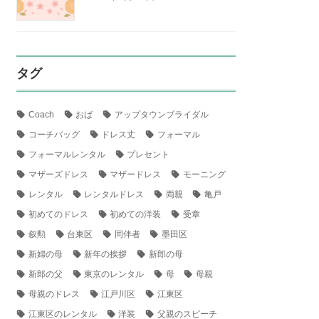
タグ
Coach
おば
アップタウンブライダル
コーチバッグ
ドレス丈
フォーマル
フォーマルレンタル
プレセント
マザーズドレス
マザードレス
モーニング
レンタル
レンタルドレス
両親
亀戸
初めてのドレス
初めての洋装
受章
叙勲
台東区
同伴者
墨田区
新婦の母
新年の挨拶
新郎の母
新郎の父
東京のレンタル
母
母親
母親のドレス
江戸川区
江東区
江東区のレンタル
洋装
父親のスピーチ