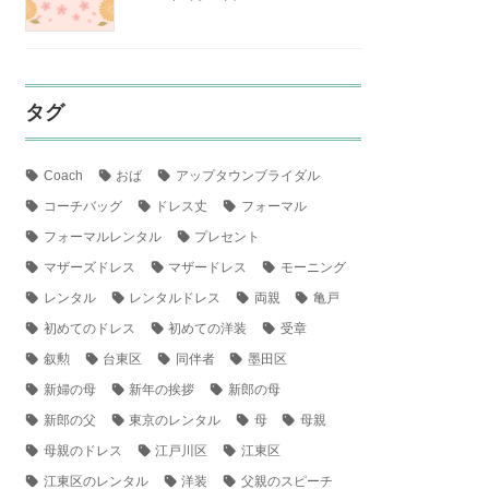
タグ
Coach
おば
アップタウンブライダル
コーチバッグ
ドレス丈
フォーマル
フォーマルレンタル
プレセント
マザーズドレス
マザードレス
モーニング
レンタル
レンタルドレス
両親
亀戸
初めてのドレス
初めての洋装
受章
叙勲
台東区
同伴者
墨田区
新婦の母
新年の挨拶
新郎の母
新郎の父
東京のレンタル
母
母親
母親のドレス
江戸川区
江東区
江東区のレンタル
洋装
父親のスピーチ