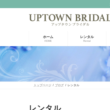
コ
ナ
ン
ビ
テ
ゲ
ン
ー
ツ
シ
へ
ョ
ス
ン
ホーム
レンタル
キ
に
HOME
Rental
ッ
移
プ
動
トップページ
ブログ
レンタル
レンタル