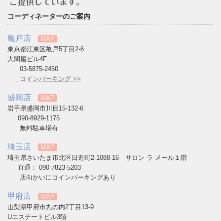
コーディネーターのご案内
亀戸店
MAP
東京都江東区亀戸5丁目2-6
大関屋ビル4F
03-5875-2450
コインパーキング >>
盛岡店
MAP
岩手県盛岡市川目15-132-6
090-8929-1175
無料駐車場有
埼玉店
MAP
埼玉県さいたま市北区日進町2-1088-16 サロン ラ メール１階
直通： 090-7823-5203
店向かいにコインパーキングあり
甲府店
MAP
山梨県甲府市丸の内2丁目13-9
Uエステートビル3階