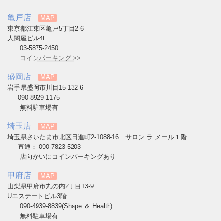
亀戸店
MAP
東京都江東区亀戸5丁目2-6
大関屋ビル4F
03-5875-2450
コインパーキング >>
盛岡店
MAP
岩手県盛岡市川目15-132-6
090-8929-1175
無料駐車場有
埼玉店
MAP
埼玉県さいたま市北区日進町2-1088-16 サロン ラ メール１階
直通： 090-7823-5203
店向かいにコインパーキングあり
甲府店
MAP
山梨県甲府市丸の内2丁目13-9
Uエステートビル3階
090-4939-8839(Shape ＆ Health)
無料駐車場有